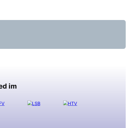
ed im