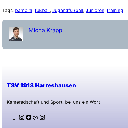
Tags:
bambini
, 
fußball
, 
Jugendfußball
, 
Junioren
, 
training
Micha Krapp
TSV 1913 Harreshausen
Kameradschaft und Sport, bei uns ein Wort
Instagram
Facebook
Link
Instagram